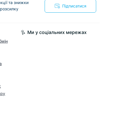
кції та знижки
Підписатися
 розсилку
Ми у соціальних мережах
бмін
а
к
ару