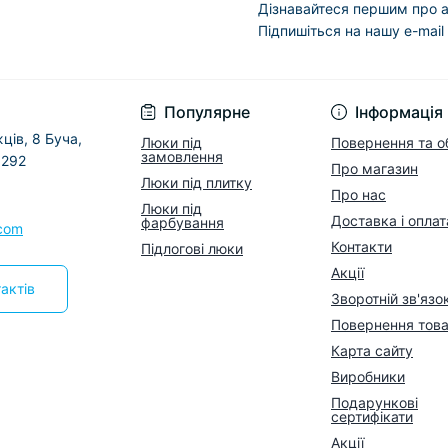
Дізнавайтеся першим про а
Підпишіться на нашу e-mail
Популярне
Інформація
ців, 8 Буча,
Люки під
Повернення та о
замовлення
8292
Про магазин
Люки під плитку
Про нас
Люки під
Доставка і оплат
фарбування
.com
Контакти
Підлогові люки
Акції
актів
Зворотній зв'язо
Повернення тов
Карта сайту
Виробники
Подарункові
сертифікати
Акції