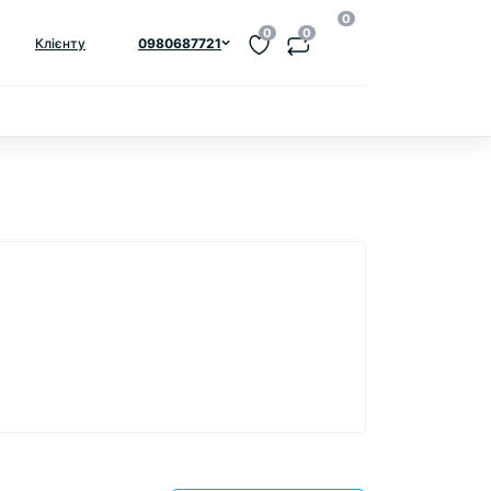
0
0
0
Клієнту
0980687721