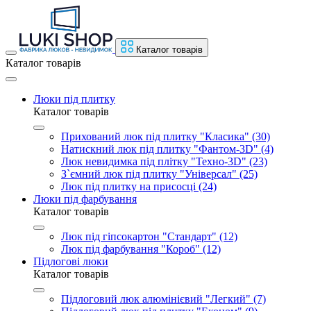
Каталог товарів
Каталог товарів
Люки під плитку
Каталог товарів
Прихований люк під плитку "Класика" (30)
Натискний люк під плитку "Фантом-3D" (4)
Люк невидимка під плітку "Техно-3D" (23)
З`ємний люк під плитку "Універсал" (25)
Люк під плитку на присосці (24)
Люки під фарбування
Каталог товарів
Люк під гіпсокартон "Стандарт" (12)
Люк під фарбування "Короб" (12)
Підлогові люки
Каталог товарів
Підлоговий люк алюмінієвий "Легкий" (7)