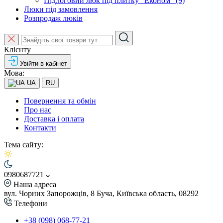
Підлоговий люк під плитку "Економ" (9)
Люки під замовлення
Розпродаж люків
Клієнту
Увійти в кабінет
Мова:
UA
RU
Повернення та обмін
Про нас
Доставка і оплата
Контакти
Тема сайту:
0980687721
Наша адреса
вул. Чорних Запорожців, 8 Буча, Київська область, 08292
Телефони
+38 (098) 068-77-21