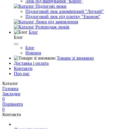
Люк під фарбування "Короб"
Підлогові люки
Підлоговий люк алюмінієвий "Легкий"
Підлоговий люк під плитку "Економ"
Люки під замовлення
Розпродаж люків
Блог
Блог
Блог
Новини
Товари зі знижкою
Доставка і оплата
Контакти
Про нас
Каталог
Головна
Закладки
0
Порівняти
0
Контакти