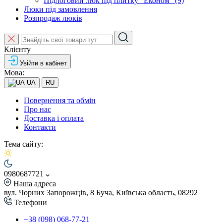
Підлоговий люк під плитку "Економ" (9)
Люки під замовлення
Розпродаж люків
Клієнту
Увійти в кабінет
Мова:
UA
RU
Повернення та обмін
Про нас
Доставка і оплата
Контакти
Тема сайту:
0980687721
Наша адреса
вул. Чорних Запорожців, 8 Буча, Київська область, 08292
Телефони
+38 (098) 068-77-21