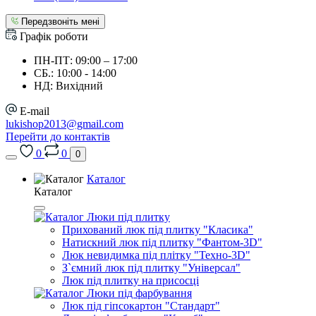
Передзвоніть мені
Графік роботи
ПН-ПТ: 09:00 – 17:00
СБ.: 10:00 - 14:00
НД: Вихідний
E-mail
lukishop2013@gmail.com
Перейти до контактів
0
0
0
Каталог
Каталог
Люки під плитку
Прихований люк під плитку "Класика"
Натискний люк під плитку "Фантом-3D"
Люк невидимка під плітку "Техно-3D"
З`ємний люк під плитку "Універсал"
Люк під плитку на присосці
Люки під фарбування
Люк під гіпсокартон "Стандарт"