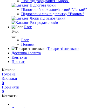
Люк під фарбування "Короб"
Підлогові люки
Підлоговий люк алюмінієвий "Легкий"
Підлоговий люк під плитку "Економ"
Люки під замовлення
Розпродаж люків
Блог
Блог
Блог
Новини
Товари зі знижкою
Доставка і оплата
Контакти
Про нас
Каталог
Головна
Закладки
0
Порівняти
0
Контакти