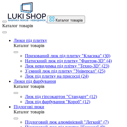
Каталог товарів
Каталог товарів
Люки під плитку
Каталог товарів
Прихований люк під плитку "Класика" (30)
Натискний люк під плитку "Фантом-3D" (4)
Люк невидимка під плітку "Техно-3D" (23)
З`ємний люк під плитку "Універсал" (25)
Люк під плитку на присосці (24)
Люки під фарбування
Каталог товарів
Люк під гіпсокартон "Стандарт" (12)
Люк під фарбування "Короб" (12)
Підлогові люки
Каталог товарів
Підлоговий люк алюмінієвий "Легкий" (7)