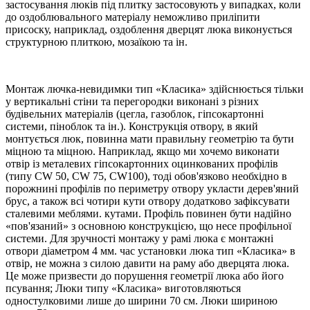
застосування люків під плитку застосовують у випадках, коли
до оздоблювального матеріалу неможливо приліпити
присоску, наприклад, оздоблення дверцят люка виконується
структурною плиткою, мозаїкою та ін.
Монтаж лючка-невидимки тип «Класика» здійснюється тільки
у вертикальні стіни та перегородки виконані з різних
будівельних матеріалів (цегла, газоблок, гіпсокартонні
системи, піноблок та ін.). Конструкція отвору, в який
монтується люк, повинна мати правильну геометрію та бути
міцною та міцною. Наприклад, якщо ми хочемо виконати
отвір із металевих гіпсокартонних оцинкованих профілів
(типу CW 50, CW 75, CW100), тоді обов'язково необхідно в
порожнині профілів по периметру отвору укласти дерев'яний
брус, а також всі чотири кути отвору додатково зафіксувати
сталевими меблями. кутами. Профіль повинен бути надійно
«пов'язаний» з основною конструкцією, що несе профільної
системи. Для зручності монтажу у рамі люка є монтажні
отвори діаметром 4 мм. час установки люка тип «Класика» в
отвір, не можна з силою давити на раму або дверцята люка.
Це може призвести до порушення геометрії люка або його
псування; Люки типу «Класика» виготовляються
одностулковими лише до ширини 70 см. Люки шириною