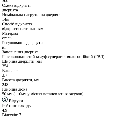
300
Схема відкриття
дверцята
Номінальна нагрузка на дверцята
14кг
Спосіб відкриття
відкриття натисканням
Матеріал
сталь
Регулювання дверцяти
ні
Заповнення дверцят
Гіпсоволокнистий кнауф-суперлист вологостійкий (ГВЛ)
Ширина дверцяти, мм
354
Вага люка
3,7
Висота дверцяти, мм
248
Глибина люка
50 мм (+10мм у місцях встановлення засувок)
Відгуки
Рейтинг товару:
4.9
Відгуків: 7