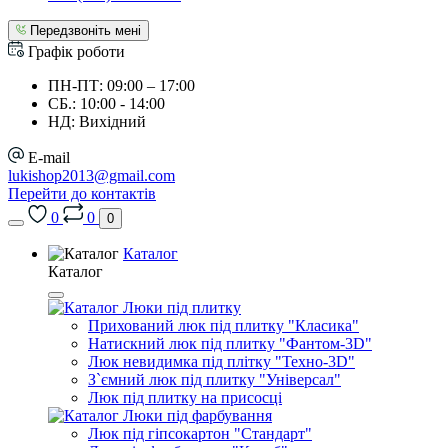
Передзвоніть мені
Графік роботи
ПН-ПТ: 09:00 – 17:00
СБ.: 10:00 - 14:00
НД: Вихідний
E-mail
lukishop2013@gmail.com
Перейти до контактів
0
0
0
Каталог
Каталог
Люки під плитку
Прихований люк під плитку "Класика"
Натискний люк під плитку "Фантом-3D"
Люк невидимка під плітку "Техно-3D"
З`ємний люк під плитку "Універсал"
Люк під плитку на присосці
Люки під фарбування
Люк під гіпсокартон "Стандарт"