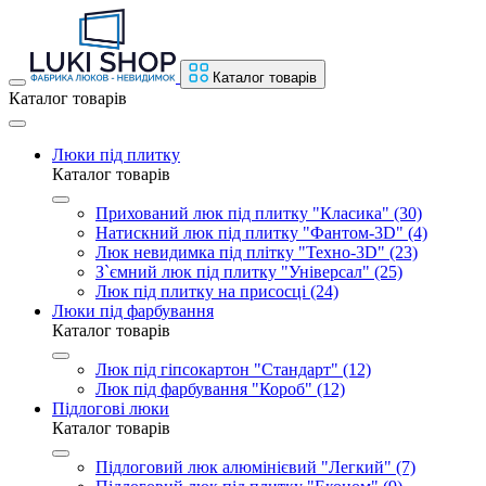
Каталог товарів
Каталог товарів
Люки під плитку
Каталог товарів
Прихований люк під плитку "Класика" (30)
Натискний люк під плитку "Фантом-3D" (4)
Люк невидимка під плітку "Техно-3D" (23)
З`ємний люк під плитку "Універсал" (25)
Люк під плитку на присосці (24)
Люки під фарбування
Каталог товарів
Люк під гіпсокартон "Стандарт" (12)
Люк під фарбування "Короб" (12)
Підлогові люки
Каталог товарів
Підлоговий люк алюмінієвий "Легкий" (7)