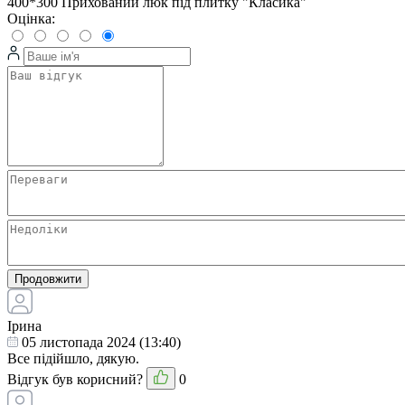
400*300 Прихований люк під плитку "Класика"
Оцінка:
Продовжити
Ірина
05 листопада 2024 (13:40)
Все підійшло, дякую.
Відгук був корисний?
0