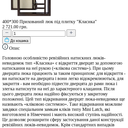
400*300 Прихований люк під плитку "Класика"
2 721.00 грн.
До кошика
Опис
Головною особливістю ревізійних натискних люків-
невидимок тип «Класика» є відкриття дверцят за допомогою
натискання на неї рукою («клікова система»). При цьому
дверцята люка працюють за таким принципом: для відкриття -
ви натискаєте на дверцята і вони легко відокремлюються, для
закриття - вам необхідно підвести дверцята до рами люка і
злегка натиснути на неї до характерного клацання. Після
цього дверцята люка надійно фіксуються у закритому
положенні. Цей тип відкривання дверцят люка-невидимки ще
називають «кліковою системою». Таке відкривання можливе
завдяки спеціальним замкам кліків типу Mini Latch, які
виготовлені в Німеччині і мають високий ступінь надійності.
Це дозволяє розширити сферу застосування даної конструкції
ревізійних люків-невидимок. Крім стандартних випадків