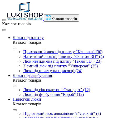
Каталог товарів
Каталог товарів
Люки під плитку
Каталог товарів
Прихований люк під плитку "Класика" (30)
Натискний люк під плитку "Фантом-3D" (4)
Люк невидимка під плітку "Техно-3D" (23)
З`ємний люк під плитку "Універсал" (25)
Люк під плитку на присосці (24)
Люки під фарбування
Каталог товарів
Люк під гіпсокартон "Стандарт" (12)
Люк під фарбування "Короб" (12)
Підлогові люки
Каталог товарів
Підлоговий люк алюмінієвий "Легкий" (7)