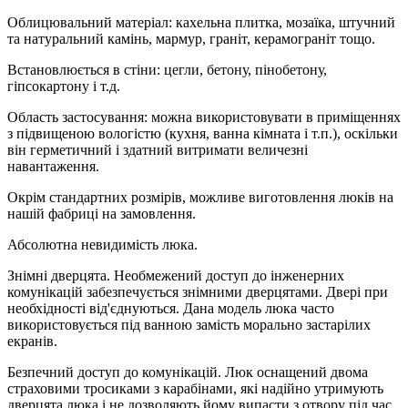
Облицювальний матеріал: кахельна плитка, мозаїка, штучний
та натуральний камінь, мармур, граніт, керамограніт тощо.
Встановлюється в стіни: цегли, бетону, пінобетону,
гіпсокартону і т.д.
Область застосування: можна використовувати в приміщеннях
з підвищеною вологістю (кухня, ванна кімната і т.п.), оскільки
він герметичний і здатний витримати величезні
навантаження.
Окрім стандартних розмірів, можливе виготовлення люків на
нашій фабриці на замовлення.
Абсолютна невидимість люка.
Знімні дверцята. Необмежений доступ до інженерних
комунікацій забезпечується знімними дверцятами. Двері при
необхідності від'єднуються. Дана модель люка часто
використовується під ванною замість морально застарілих
екранів.
Безпечний доступ до комунікацій. Люк оснащений двома
страховими тросиками з карабінами, які надійно утримують
дверцята люка і не дозволяють йому випасти з отвору під час