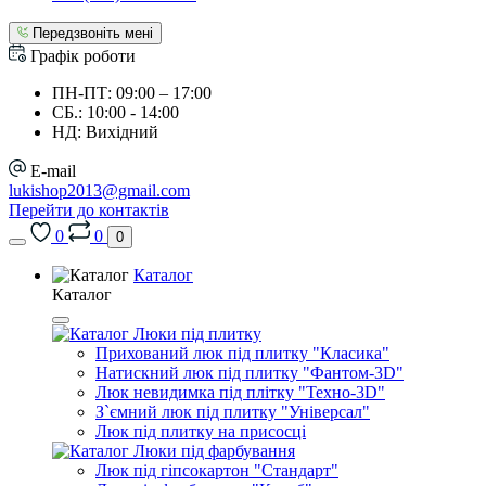
Передзвоніть мені
Графік роботи
ПН-ПТ: 09:00 – 17:00
СБ.: 10:00 - 14:00
НД: Вихідний
E-mail
lukishop2013@gmail.com
Перейти до контактів
0
0
0
Каталог
Каталог
Люки під плитку
Прихований люк під плитку "Класика"
Натискний люк під плитку "Фантом-3D"
Люк невидимка під плітку "Техно-3D"
З`ємний люк під плитку "Універсал"
Люк під плитку на присосці
Люки під фарбування
Люк під гіпсокартон "Стандарт"