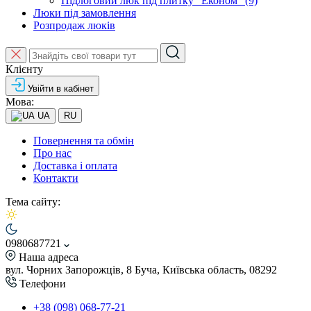
Підлоговий люк під плитку "Економ" (9)
Люки під замовлення
Розпродаж люків
Клієнту
Увійти в кабінет
Мова:
UA
RU
Повернення та обмін
Про нас
Доставка і оплата
Контакти
Тема сайту:
0980687721
Наша адреса
вул. Чорних Запорожців, 8 Буча, Київська область, 08292
Телефони
+38 (098) 068-77-21