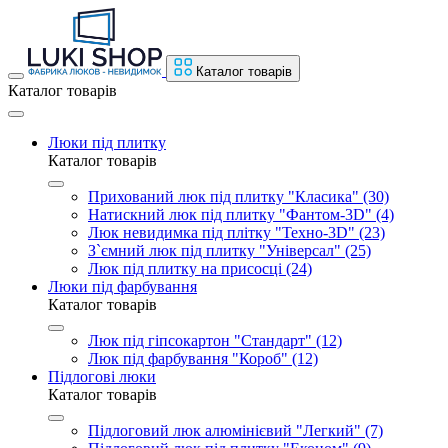
Каталог товарів
Каталог товарів
Люки під плитку
Каталог товарів
Прихований люк під плитку "Класика" (30)
Натискний люк під плитку "Фантом-3D" (4)
Люк невидимка під плітку "Техно-3D" (23)
З`ємний люк під плитку "Універсал" (25)
Люк під плитку на присосці (24)
Люки під фарбування
Каталог товарів
Люк під гіпсокартон "Стандарт" (12)
Люк під фарбування "Короб" (12)
Підлогові люки
Каталог товарів
Підлоговий люк алюмінієвий "Легкий" (7)