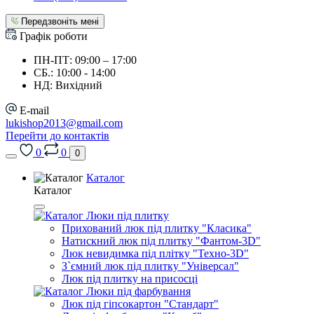
Передзвоніть мені
Графік роботи
ПН-ПТ: 09:00 – 17:00
СБ.: 10:00 - 14:00
НД: Вихідний
E-mail
lukishop2013@gmail.com
Перейти до контактів
0
0
0
Каталог
Каталог
Люки під плитку
Прихований люк під плитку "Класика"
Натискний люк під плитку "Фантом-3D"
Люк невидимка під плітку "Техно-3D"
З`ємний люк під плитку "Універсал"
Люк під плитку на присосці
Люки під фарбування
Люк під гіпсокартон "Стандарт"