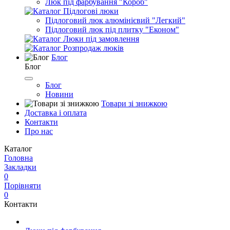
Люк під фарбування "Короб"
Підлогові люки
Підлоговий люк алюмінієвий "Легкий"
Підлоговий люк під плитку "Економ"
Люки під замовлення
Розпродаж люків
Блог
Блог
Блог
Новини
Товари зі знижкою
Доставка і оплата
Контакти
Про нас
Каталог
Головна
Закладки
0
Порівняти
0
Контакти